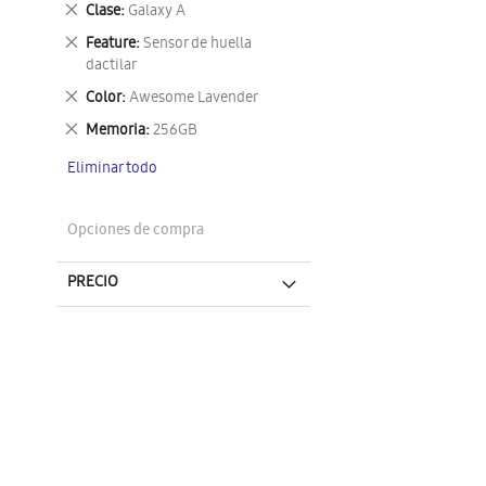
Eliminar
Clase
Galaxy A
este
Eliminar
Feature
Sensor de huella
artículo
este
dactilar
artículo
Eliminar
Color
Awesome Lavender
este
Eliminar
Memoria
256GB
artículo
este
Eliminar todo
artículo
Opciones de compra
PRECIO