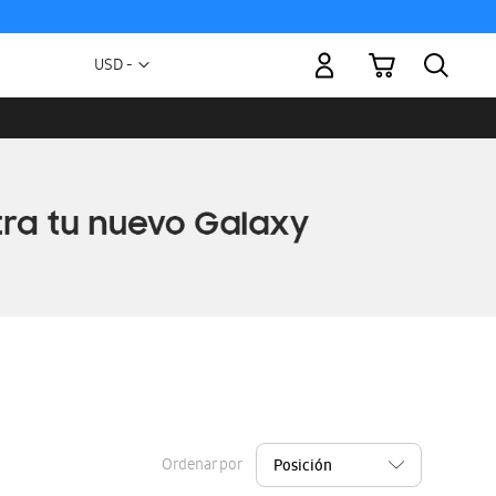
Mi carrito
Moneda
USD -
dólar
estadounidense
Ordenar por