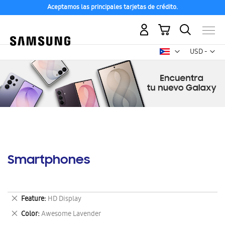
Aceptamos las principales tarjetas de crédito.
Mi carrito
Mon
USD -
dólar
estadounid
Smartphones
Eliminar
Feature
HD Display
este
Eliminar
Color
Awesome Lavender
artículo
este