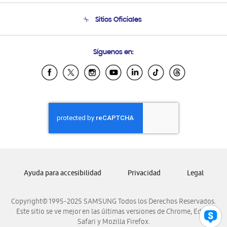
Seguimiento de tu pedido
Soporte telefónico
Sitios Oficiales
Condiciones de Compra
Soporte vía eMail
Preguntas Frecuentes
Samsung Costa Rica
Síguenos en:
Samsung Ecuador
Samsung El Salvador
Samsung Guatemala
Samsung Honduras
Samsung Nicaragua
Samsung Panamá
Samsung República Dominicana
Samsung Venezuela
Ayuda para accesibilidad
Privacidad
Legal
Copyright© 1995-2025 SAMSUNG Todos los Derechos Reservados.
Este sitio se ve mejor en las últimas versiones de Chrome, Edge,
Safari y Mozilla Firefox.