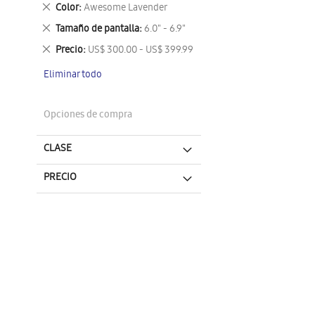
este
Eliminar
Color
Awesome Lavender
artículo
este
Eliminar
Tamaño de pantalla
6.0" - 6.9"
artículo
este
Eliminar
Precio
US$ 300.00 - US$ 399.99
artículo
este
Eliminar todo
artículo
Opciones de compra
CLASE
PRECIO