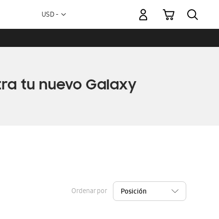
Mi carrito
Moneda
USD -
dólar
estadounidense
Ordenar por