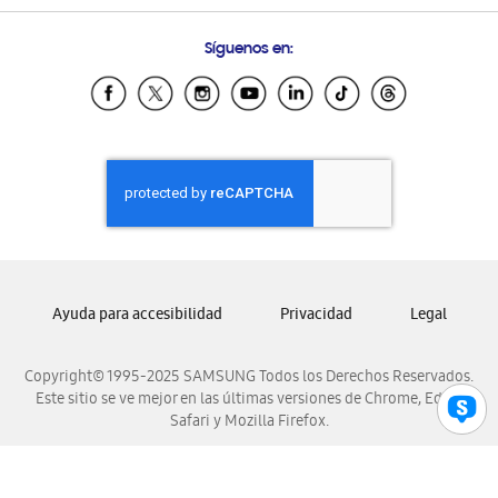
Preguntas Frecuentes
Samsung Costa Rica
Síguenos en:
Samsung Ecuador
Samsung El Salvador
Samsung Guatemala
Samsung Honduras
Samsung Nicaragua
Samsung Panamá
Samsung República Dominicana
Samsung Venezuela
Ayuda para accesibilidad
Privacidad
Legal
Copyright© 1995-2025 SAMSUNG Todos los Derechos Reservados.
Este sitio se ve mejor en las últimas versiones de Chrome, Edge,
Safari y Mozilla Firefox.