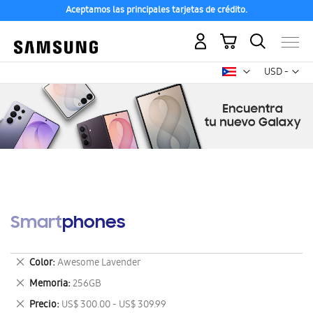
Aceptamos las principales tarjetas de crédito.
Mi carrito
Mon
USD -
dólar
estadounid
Smartphones
Eliminar
Color
Awesome Lavender
este
Eliminar
Memoria
256GB
artículo
este
Eliminar
Precio
US$ 300.00 - US$ 309.99
artículo