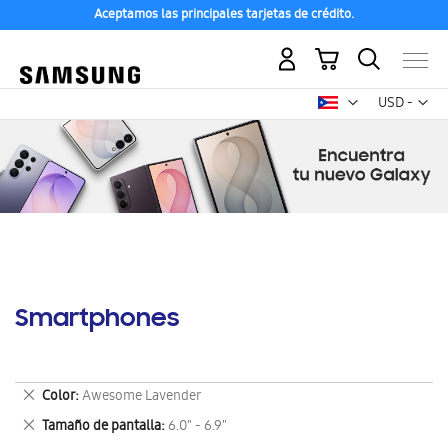
Aceptamos las principales tarjetas de crédito.
Mi carrito
Mon
USD -
dólar
estadounid
Smartphones
Eliminar
Color
Awesome Lavender
este
Eliminar
Tamaño de pantalla
6.0" - 6.9"
artículo
este