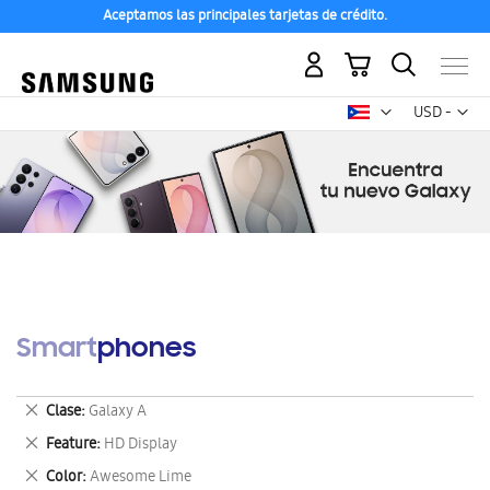
Aceptamos las principales tarjetas de crédito.
Mi carrito
Mon
USD -
dólar
estadounid
Smartphones
Eliminar
Clase
Galaxy A
este
Eliminar
Feature
HD Display
artículo
este
Eliminar
Color
Awesome Lime
artículo