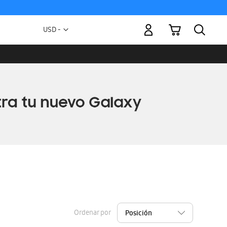
Mi carrito
Moneda
USD -
dólar
estadounidense
Ordenar por