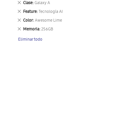
Eliminar
Clase
Galaxy A
este
Eliminar
Feature
Tecnología AI
artículo
este
Eliminar
Color
Awesome Lime
artículo
este
Eliminar
Memoria
256GB
artículo
este
Eliminar todo
artículo