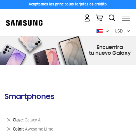
Aceptamos las principales tarjetas de crédito.
Mi carrito
Mon
USD -
dólar
estadounid
Smartphones
Eliminar
Clase
Galaxy A
este
Eliminar
Color
Awesome Lime
artículo
este