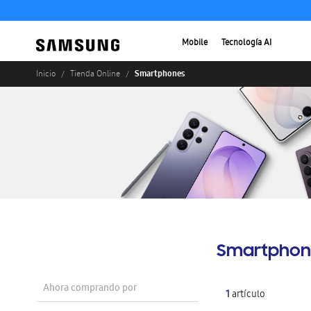
Mobile
Tecnología AI
Smartphones
Inicio
Tienda Online
Smartphon
Ahora comprando por
1
artículo