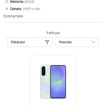
Eliminar
Memoria
256GB
artículo
este
Eliminar
Camara
24MP o más
artículo
este
Eliminar todo
artículo
1
artículo
Filtrar por