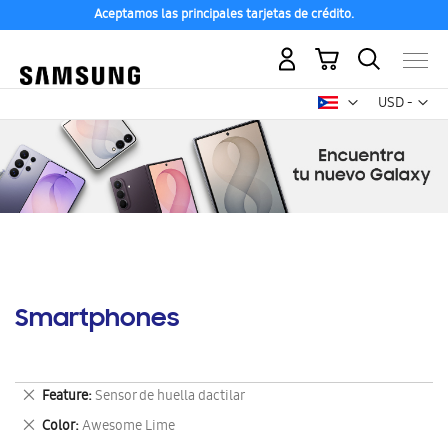
Aceptamos las principales tarjetas de crédito.
Mi carrito
Mon
USD -
dólar
estadounid
Smartphones
Eliminar
Feature
Sensor de huella dactilar
este
Eliminar
Color
Awesome Lime
artículo
este