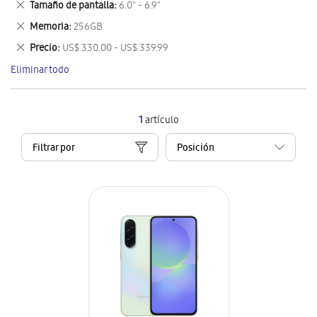
Eliminar
Tamaño de pantalla
6.0" - 6.9"
artículo
este
Eliminar
Memoria
256GB
artículo
este
Eliminar
Precio
US$ 330.00 - US$ 339.99
artículo
este
Eliminar todo
artículo
1
artículo
Filtrar por