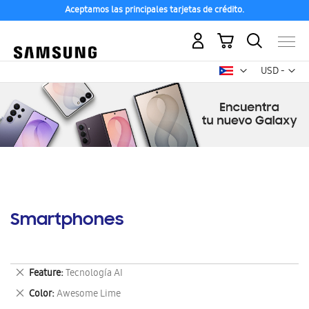
Aceptamos las principales tarjetas de crédito.
Mi carrito
Mon
USD -
dólar
estadounid
Smartphones
Eliminar
Feature
Tecnología AI
este
Eliminar
Color
Awesome Lime
artículo
este