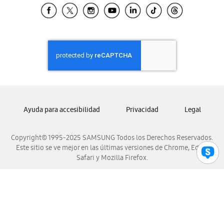
Samsung El Salvador
Samsung Guatemala
Samsung Honduras
Samsung Nicaragua
Samsung Panamá
Samsung República Dominicana
Samsung Venezuela
Ayuda para accesibilidad
Privacidad
Legal
Copyright© 1995-2025 SAMSUNG Todos los Derechos Reservados.
Este sitio se ve mejor en las últimas versiones de Chrome, Edge,
Safari y Mozilla Firefox.