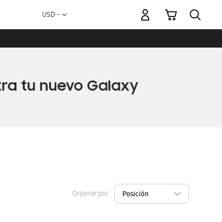
Mi carrito
Moneda
USD -
dólar
estadounidense
Ordenar por