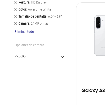
este
Eliminar
Feature
HD Display
artículo
este
Eliminar
Color
Awesome White
artículo
este
Eliminar
Tamaño de pantalla
6.0" - 6.9"
artículo
este
Eliminar
Camara
24MP o más
artículo
este
Eliminar todo
artículo
Opciones de compra
PRECIO
Galaxy A3