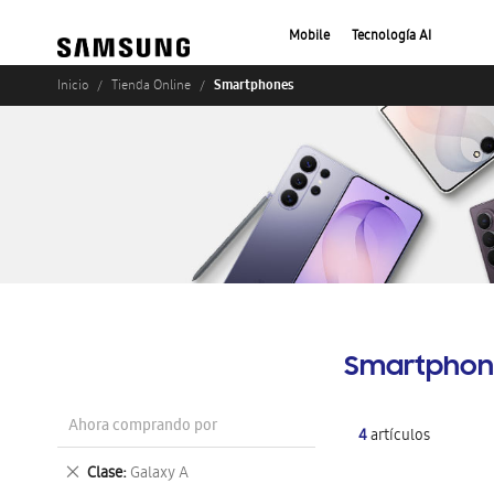
Mobile
Tecnología AI
Smartphones
Inicio
Tienda Online
Smartphon
Ahora comprando por
4
artículos
Eliminar
Clase
Galaxy A