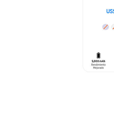
US
AÑADIR AL C