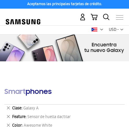
Aceptamos las principales tarjetas de crédito.
Mi carrito
Mon
USD -
dólar
estadounid
Smartphones
Eliminar
Clase
Galaxy A
este
Eliminar
Feature
Sensor de huella dactilar
artículo
este
Eliminar
Color
Awesome White
artículo