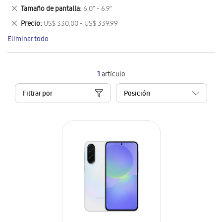
este
Eliminar
Tamaño de pantalla
6.0" - 6.9"
artículo
este
Eliminar
Precio
US$ 330.00 - US$ 339.99
artículo
este
Eliminar todo
artículo
1
artículo
Filtrar por