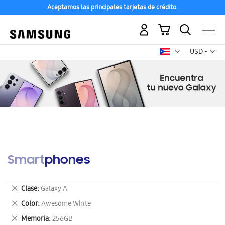
Aceptamos las principales tarjetas de crédito.
Mi carrito
Mon
USD -
dólar
estadounid
Smartphones
Eliminar
Clase
Galaxy A
este
Eliminar
Color
Awesome White
artículo
este
Eliminar
Memoria
256GB
artículo