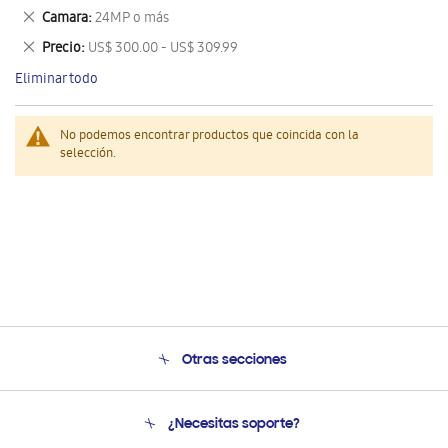
este
Eliminar
Camara
24MP o más
artículo
este
Eliminar
Precio
US$ 300.00 - US$ 309.99
artículo
este
Eliminar todo
artículo
No podemos encontrar productos que coincida con la
selección.
Otras secciones
Conócenos
¿Necesitas soporte?
Soporte