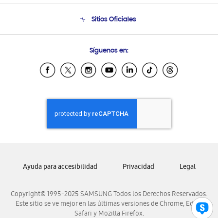
Seguimiento de tu pedido
Soporte telefónico
Sitios Oficiales
Condiciones de Compra
Soporte vía eMail
Preguntas Frecuentes
Samsung Costa Rica
Síguenos en:
Samsung Ecuador
Samsung El Salvador
Samsung Guatemala
Samsung Honduras
Samsung Nicaragua
Samsung Panamá
Samsung República Dominicana
Samsung Venezuela
Ayuda para accesibilidad
Privacidad
Legal
Copyright© 1995-2025 SAMSUNG Todos los Derechos Reservados.
Este sitio se ve mejor en las últimas versiones de Chrome, Edge,
Safari y Mozilla Firefox.