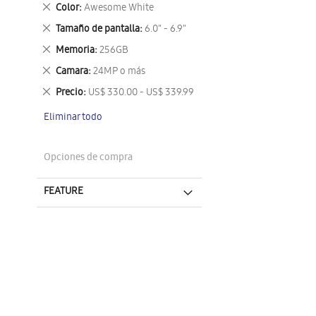
este
Eliminar
Color
Awesome White
artículo
este
Eliminar
Tamaño de pantalla
6.0" - 6.9"
artículo
este
Eliminar
Memoria
256GB
artículo
este
Eliminar
Camara
24MP o más
artículo
este
Eliminar
Precio
US$ 330.00 - US$ 339.99
artículo
este
Eliminar todo
artículo
Opciones de compra
FEATURE