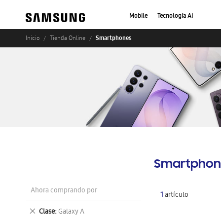
Mobile
Tecnología AI
Smartphones
Inicio
Tienda Online
Smartphon
Ahora comprando por
1
artículo
Eliminar
Clase
Galaxy A