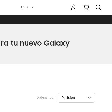
Mi carrito
Moneda
USD -
dólar
estadounidense
Ordenar por