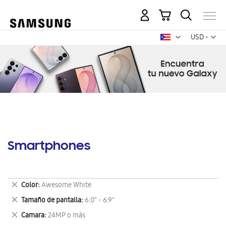
Mi carrito
Mon
USD -
dólar
estadounid
Smartphones
Eliminar
Color
Awesome White
este
Eliminar
Tamaño de pantalla
6.0" - 6.9"
artículo
este
Eliminar
Camara
24MP o más
artículo
este