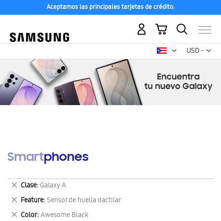
Aceptamos las principales tarjetas de crédito.
Mi carrito
Mon
USD -
dólar
estadounid
Smartphones
Eliminar
Clase
Galaxy A
este
Eliminar
Feature
Sensor de huella dactilar
artículo
este
Eliminar
Color
Awesome Black
artículo