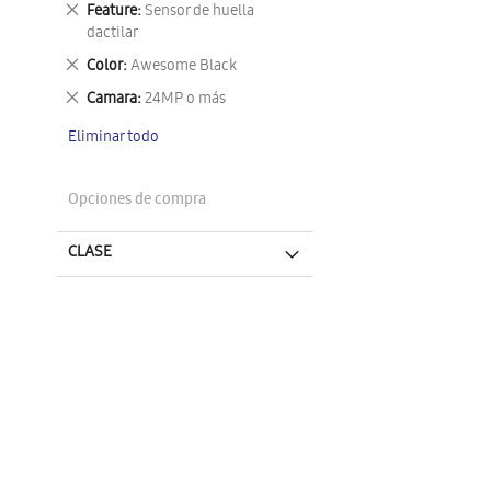
Eliminar
Feature
Sensor de huella
este
dactilar
artículo
Eliminar
Color
Awesome Black
este
Eliminar
Camara
24MP o más
artículo
este
Eliminar todo
artículo
Opciones de compra
CLASE