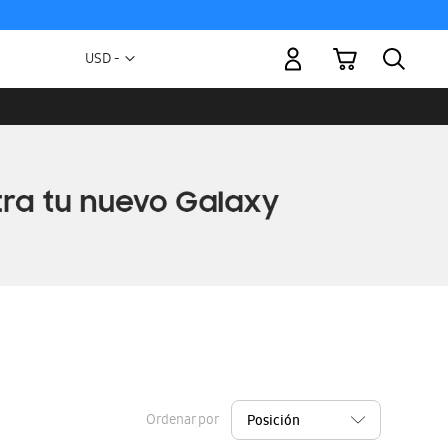
Mi carrito
Moneda
USD -
dólar
estadounidense
Ordenar por