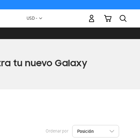
Mi carrito
Moneda
USD -
dólar
estadounidense
Ordenar por