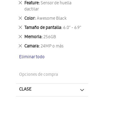
Eliminar
Feature
Sensor de huella
este
dactilar
artículo
Eliminar
Color
Awesome Black
este
Eliminar
Tamaño de pantalla
6.0" - 6.9"
artículo
este
Eliminar
Memoria
256GB
artículo
este
Eliminar
Camara
24MP o más
artículo
este
Eliminar todo
artículo
Opciones de compra
CLASE