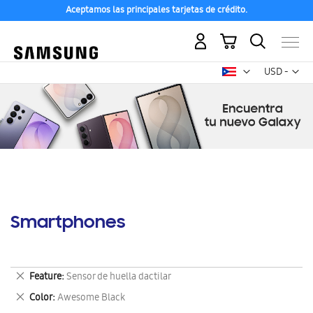
Aceptamos las principales tarjetas de crédito.
Mi carrito
Mon
USD -
dólar
estadounid
Smartphones
Eliminar
Feature
Sensor de huella dactilar
este
Eliminar
Color
Awesome Black
artículo
este