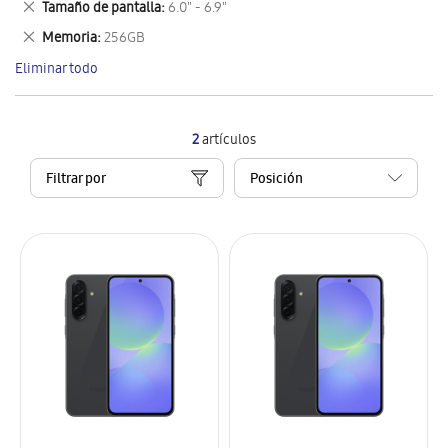
Eliminar
Tamaño de pantalla
6.0" - 6.9"
artículo
este
Eliminar
Memoria
256GB
artículo
este
Eliminar todo
artículo
2
artículos
Filtrar por