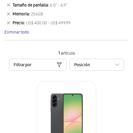
este
Eliminar
Tamaño de pantalla
6.0" - 6.9"
artículo
este
Eliminar
Memoria
256GB
artículo
este
Eliminar
Precio
US$ 400.00 - US$ 499.99
artículo
este
Eliminar todo
artículo
1
artículo
Filtrar por