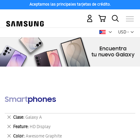
Aceptamos las principales tarjetas de crédito.
Mi carrito
Mon
USD -
dólar
estadounid
Smartphones
Eliminar
Clase
Galaxy A
este
Eliminar
Feature
HD Display
artículo
este
Eliminar
Color
Awesome Graphite
artículo