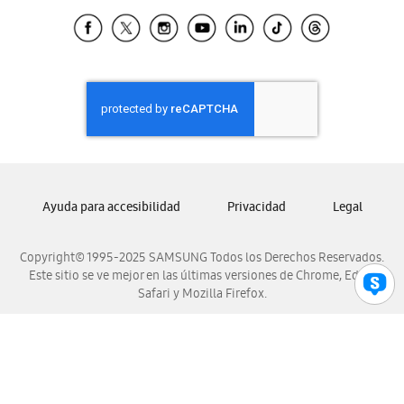
Samsung Ecuador
Samsung El Salvador
Samsung Guatemala
Samsung Honduras
Samsung Nicaragua
Samsung Panamá
Samsung República Dominicana
Samsung Venezuela
Ayuda para accesibilidad
Privacidad
Legal
Copyright© 1995-2025 SAMSUNG Todos los Derechos Reservados.
Este sitio se ve mejor en las últimas versiones de Chrome, Edge,
Safari y Mozilla Firefox.