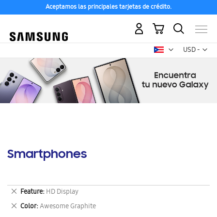
Aceptamos las principales tarjetas de crédito.
Mi carrito
Mon
USD -
dólar
estadounid
Smartphones
Eliminar
Feature
HD Display
este
Eliminar
Color
Awesome Graphite
artículo
este