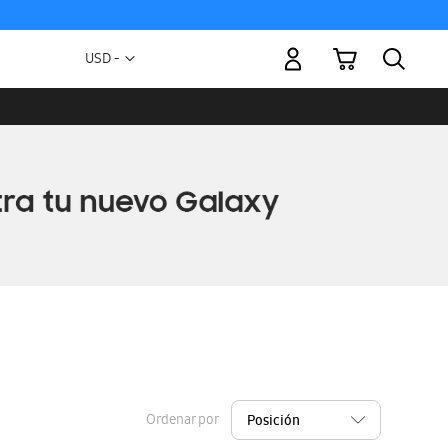
Mi carrito
Moneda
USD -
dólar
estadounidense
Ordenar por