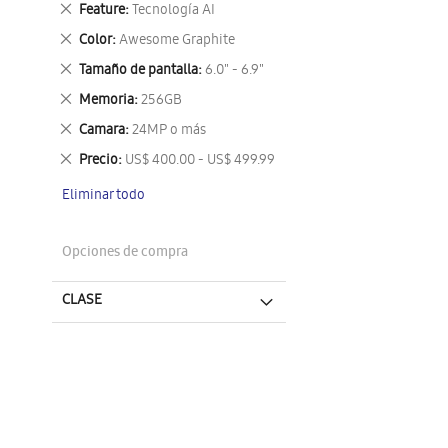
Eliminar
Feature
Tecnología AI
este
Eliminar
Color
Awesome Graphite
artículo
este
Eliminar
Tamaño de pantalla
6.0" - 6.9"
artículo
este
Eliminar
Memoria
256GB
artículo
este
Eliminar
Camara
24MP o más
artículo
este
Eliminar
Precio
US$ 400.00 - US$ 499.99
artículo
este
Eliminar todo
artículo
Opciones de compra
CLASE