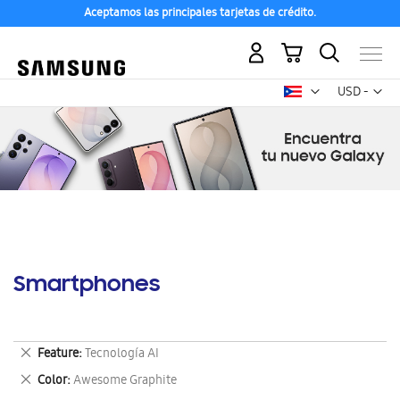
Aceptamos las principales tarjetas de crédito.
Mi carrito
Mon
USD -
dólar
estadounid
Smartphones
Eliminar
Feature
Tecnología AI
este
Eliminar
Color
Awesome Graphite
artículo
este