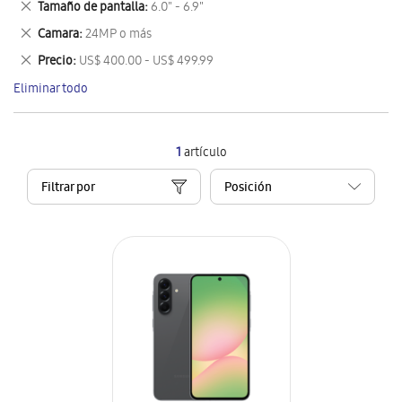
Eliminar
Tamaño de pantalla
6.0" - 6.9"
artículo
este
Eliminar
Camara
24MP o más
artículo
este
Eliminar
Precio
US$ 400.00 - US$ 499.99
artículo
este
Eliminar todo
artículo
1
artículo
Filtrar por