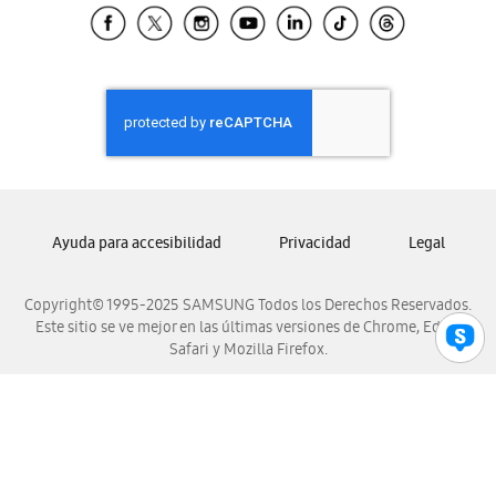
Samsung El Salvador
Samsung Guatemala
Samsung Honduras
Samsung Nicaragua
Samsung Panamá
Samsung República Dominicana
Samsung Venezuela
Ayuda para accesibilidad
Privacidad
Legal
Copyright© 1995-2025 SAMSUNG Todos los Derechos Reservados.
Este sitio se ve mejor en las últimas versiones de Chrome, Edge,
Safari y Mozilla Firefox.