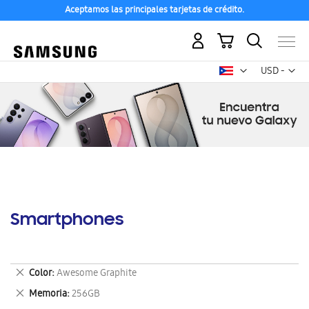
Aceptamos las principales tarjetas de crédito.
Mi carrito
Mon
USD -
dólar
estadounid
Smartphones
Eliminar
Color
Awesome Graphite
este
Eliminar
Memoria
256GB
artículo
este