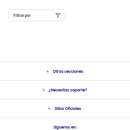
Filtrar por
Otras secciones
Conócenos
¿Necesitas soporte?
Soporte
Seguimiento de tu pedido
Soporte telefónico
Sitios Oficiales
Condiciones de Compra
Soporte vía eMail
Preguntas Frecuentes
Samsung Costa Rica
Síguenos en: