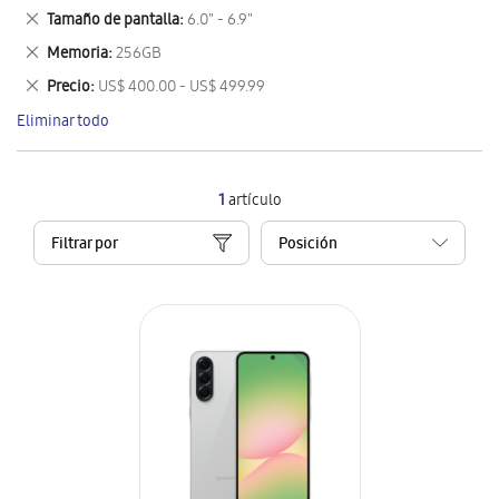
este
Eliminar
Tamaño de pantalla
6.0" - 6.9"
artículo
este
Eliminar
Memoria
256GB
artículo
este
Eliminar
Precio
US$ 400.00 - US$ 499.99
artículo
este
Eliminar todo
artículo
1
artículo
Filtrar por