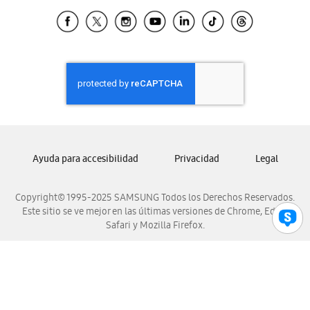
Samsung Ecuador
Samsung El Salvador
Samsung Guatemala
Samsung Honduras
Samsung Nicaragua
Samsung Panamá
Samsung República Dominicana
Samsung Venezuela
Ayuda para accesibilidad
Privacidad
Legal
Copyright© 1995-2025 SAMSUNG Todos los Derechos Reservados.
Este sitio se ve mejor en las últimas versiones de Chrome, Edge,
Safari y Mozilla Firefox.