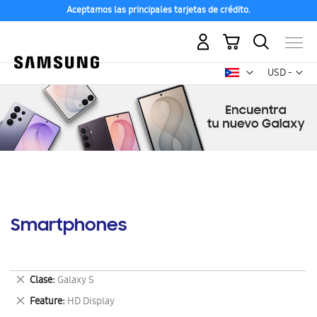
Aceptamos las principales tarjetas de crédito.
Mi carrito
Mon
USD -
dólar
estadounid
Smartphones
Eliminar
Clase
Galaxy S
este
Eliminar
Feature
HD Display
artículo
este