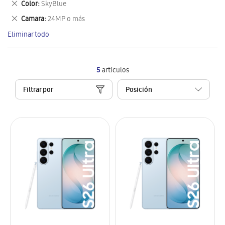
Eliminar
Color
SkyBlue
artículo
este
Eliminar
Camara
24MP o más
artículo
este
Eliminar todo
artículo
5
artículos
Filtrar por