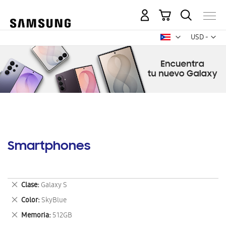
Mi carrito
Mon
USD -
dólar
estadounid
Smartphones
Eliminar
Clase
Galaxy S
este
Eliminar
Color
SkyBlue
artículo
este
Eliminar
Memoria
512GB
artículo
este