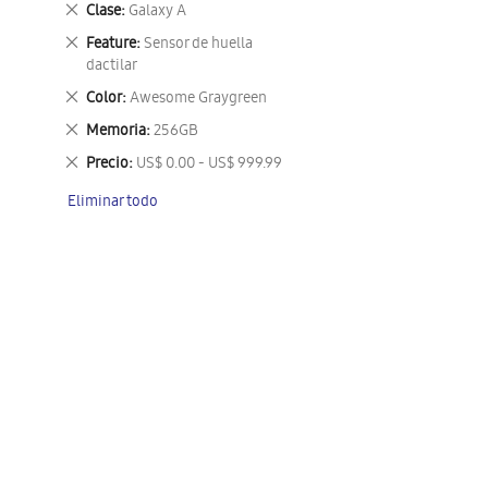
Eliminar
Clase
Galaxy A
este
Eliminar
Feature
Sensor de huella
artículo
este
dactilar
artículo
Eliminar
Color
Awesome Graygreen
este
Eliminar
Memoria
256GB
artículo
este
Eliminar
Precio
US$ 0.00 - US$ 999.99
artículo
este
Eliminar todo
artículo