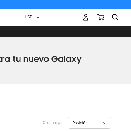
Mi carrito
Moneda
USD -
dólar
estadounidense
Ordenar por