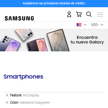
Aceptamos las principales tarjetas de crédito.
Mi carrito
Mon
USD -
dólar
estadounid
Smartphones
Eliminar
Feature
HD Display
este
Eliminar
Color
Awesome Graygreen
artículo
este