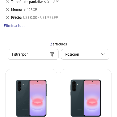
Eliminar
Tamaño de pantalla
6.0" - 6.9"
artículo
este
Eliminar
Memoria
128GB
artículo
este
Eliminar
Precio
US$ 0.00 - US$ 999.99
artículo
este
Eliminar todo
artículo
2
artículos
Filtrar por