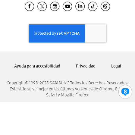
Samsung El Salvador
Samsung Guatemala
Samsung Honduras
Samsung Nicaragua
Samsung Panamá
Samsung República Dominicana
Samsung Venezuela
Ayuda para accesibilidad
Privacidad
Legal
Copyright© 1995-2025 SAMSUNG Todos los Derechos Reservados.
Este sitio se ve mejor en las últimas versiones de Chrome, Edge,
Safari y Mozilla Firefox.