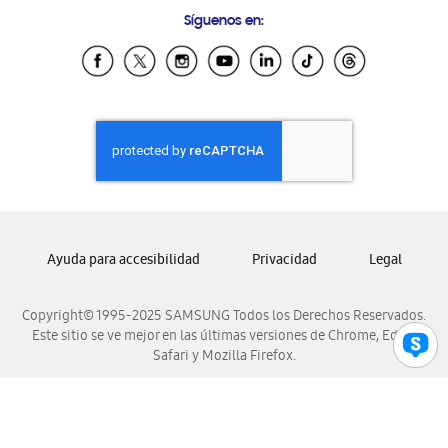
Preguntas Frecuentes
Samsung Costa Rica
Síguenos en:
Samsung Ecuador
Samsung El Salvador
Samsung Guatemala
Samsung Honduras
Samsung Nicaragua
Samsung Panamá
Samsung República Dominicana
Samsung Venezuela
Ayuda para accesibilidad
Privacidad
Legal
Copyright© 1995-2025 SAMSUNG Todos los Derechos Reservados.
Este sitio se ve mejor en las últimas versiones de Chrome, Edge,
Safari y Mozilla Firefox.