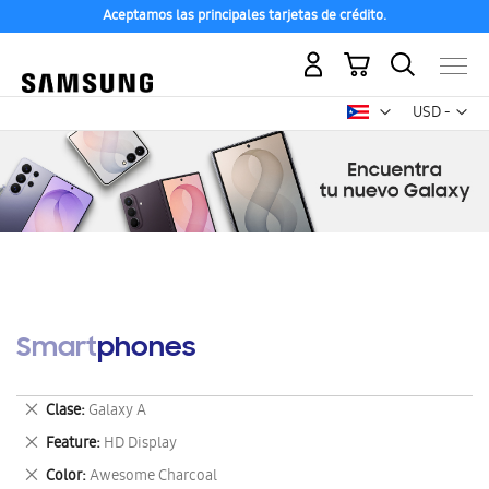
Aceptamos las principales tarjetas de crédito.
Mi carrito
Mon
USD -
dólar
estadounid
Smartphones
Eliminar
Clase
Galaxy A
este
Eliminar
Feature
HD Display
artículo
este
Eliminar
Color
Awesome Charcoal
artículo