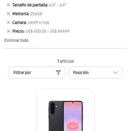
este
Eliminar
Tamaño de pantalla
6.0" - 6.9"
artículo
este
Eliminar
Memoria
256GB
artículo
este
Eliminar
Camara
24MP o más
artículo
este
Eliminar
Precio
US$ 400.00 - US$ 499.99
artículo
este
Eliminar todo
artículo
1
artículo
Filtrar por