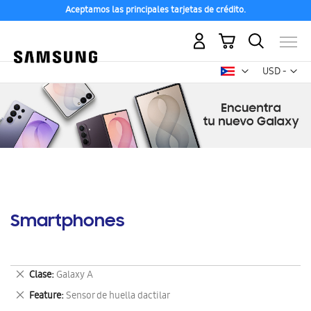
Aceptamos las principales tarjetas de crédito.
Mi carrito
Mon
USD -
dólar
estadounid
Smartphones
Eliminar
Clase
Galaxy A
este
Eliminar
Feature
Sensor de huella dactilar
artículo
este