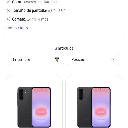
Eliminar
Color
Awesome Charcoal
artículo
este
Eliminar
Tamaño de pantalla
6.0" - 6.9"
artículo
este
Eliminar
Camara
24MP o más
artículo
este
Eliminar todo
artículo
3
artículos
Filtrar por