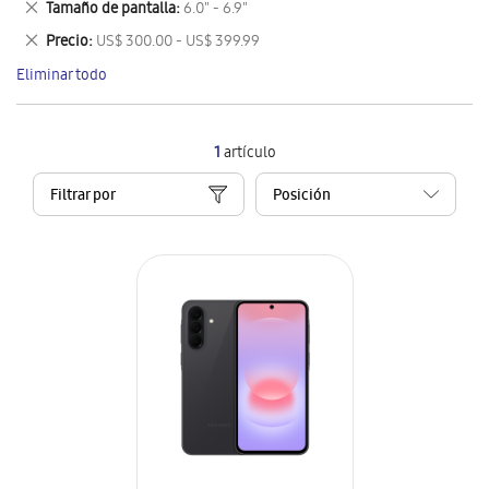
Eliminar
Tamaño de pantalla
6.0" - 6.9"
artículo
este
Eliminar
Precio
US$ 300.00 - US$ 399.99
artículo
este
Eliminar todo
artículo
1
artículo
Filtrar por