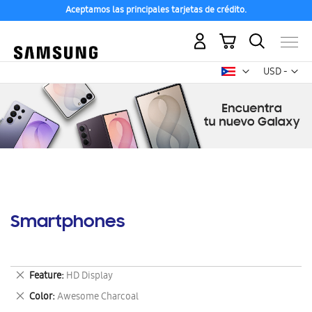
Aceptamos las principales tarjetas de crédito.
Mi carrito
Mon
USD -
dólar
estadounid
Smartphones
Eliminar
Feature
HD Display
este
Eliminar
Color
Awesome Charcoal
artículo
este