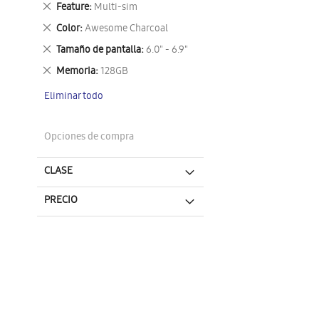
Eliminar
Feature
Multi-sim
este
Eliminar
Color
Awesome Charcoal
artículo
este
Eliminar
Tamaño de pantalla
6.0" - 6.9"
artículo
este
Eliminar
Memoria
128GB
artículo
este
Eliminar todo
artículo
Opciones de compra
CLASE
PRECIO