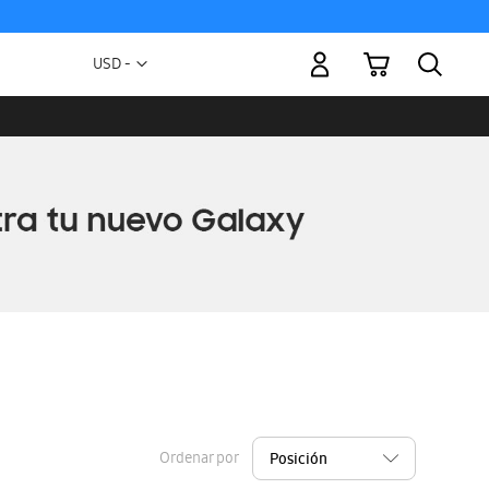
Mi carrito
Moneda
USD -
dólar
estadounidense
Ordenar por