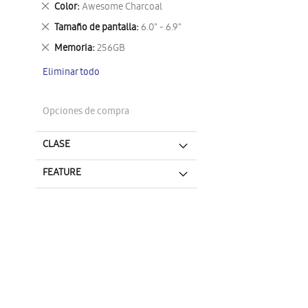
Eliminar
Color
Awesome Charcoal
este
Eliminar
Tamaño de pantalla
6.0" - 6.9"
artículo
este
Eliminar
Memoria
256GB
artículo
este
Eliminar todo
artículo
Opciones de compra
CLASE
FEATURE