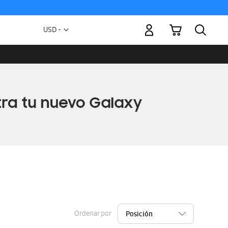
Mi carrito
Moneda
USD -
dólar
estadounidense
Ordenar por