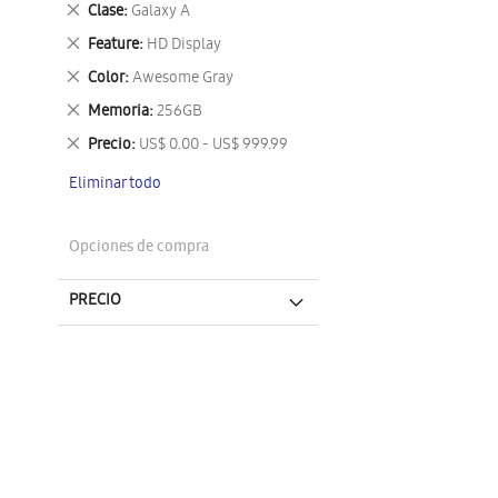
Eliminar
Clase
Galaxy A
este
Eliminar
Feature
HD Display
artículo
este
Eliminar
Color
Awesome Gray
artículo
este
Eliminar
Memoria
256GB
artículo
este
Eliminar
Precio
US$ 0.00 - US$ 999.99
artículo
este
Eliminar todo
artículo
Opciones de compra
PRECIO