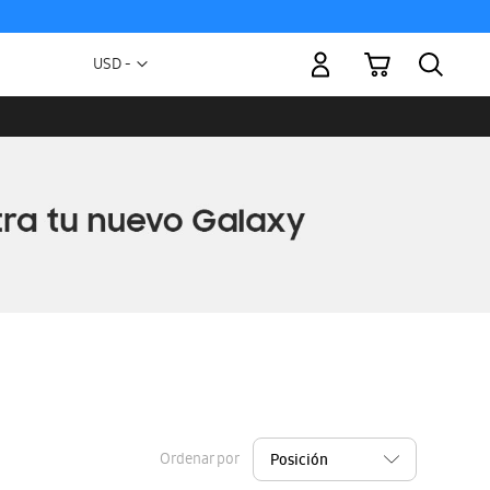
Mi carrito
Moneda
USD -
dólar
estadounidense
Ordenar por