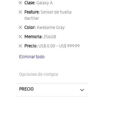
Eliminar
Clase
Galaxy A
este
Eliminar
Feature
Sensor de huella
artículo
este
dactilar
artículo
Eliminar
Color
Awesome Gray
este
Eliminar
Memoria
256GB
artículo
este
Eliminar
Precio
US$ 0.00 - US$ 999.99
artículo
este
Eliminar todo
artículo
Opciones de compra
PRECIO