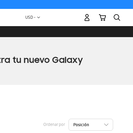
Mi carrito
Moneda
USD -
dólar
estadounidense
Ordenar por