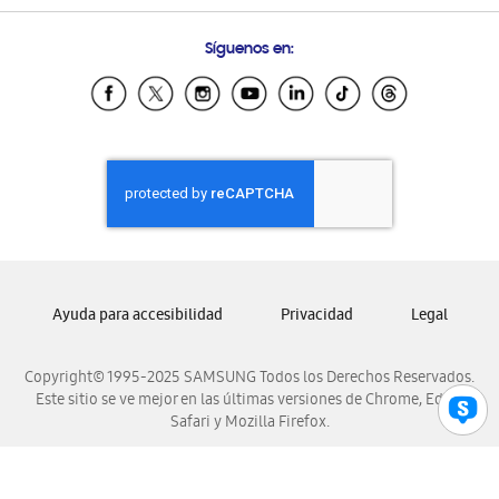
Preguntas Frecuentes
Samsung Costa Rica
Síguenos en:
Samsung Ecuador
Samsung El Salvador
Samsung Guatemala
Samsung Honduras
Samsung Nicaragua
Samsung Panamá
Samsung República Dominicana
Samsung Venezuela
Ayuda para accesibilidad
Privacidad
Legal
Copyright© 1995-2025 SAMSUNG Todos los Derechos Reservados.
Este sitio se ve mejor en las últimas versiones de Chrome, Edge,
Safari y Mozilla Firefox.