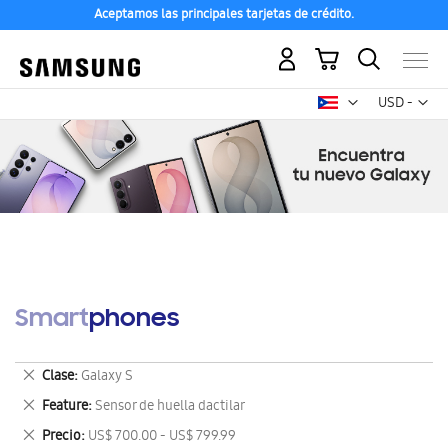
Aceptamos las principales tarjetas de crédito.
Mi carrito
Mon
USD -
dólar
estadounid
Smartphones
Eliminar
Clase
Galaxy S
este
Eliminar
Feature
Sensor de huella dactilar
artículo
este
Eliminar
Precio
US$ 700.00 - US$ 799.99
artículo