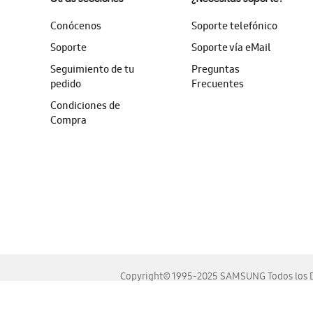
Conócenos
Soporte telefónico
Soporte
Soporte vía eMail
Seguimiento de tu
Preguntas
pedido
Frecuentes
Condiciones de
Compra
Copyright© 1995-2025 SAMSUNG Todos los D
Este sitio se ve mejor en las últimas versiones de Chrome