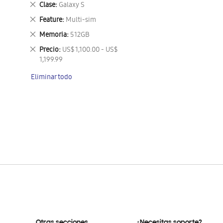
Eliminar
Clase
Galaxy S
este
Eliminar
Feature
Multi-sim
artículo
este
Eliminar
Memoria
512GB
artículo
este
Eliminar
Precio
US$ 1,100.00 - US$
artículo
este
1,199.99
artículo
Eliminar todo
Otras secciones
¿Necesitas soporte?