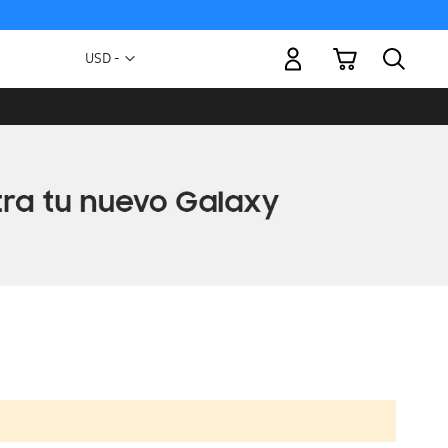
Mi carrito
Moneda
USD -
dólar
estadounidense