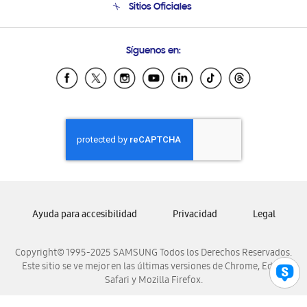
Sitios Oficiales
Condiciones de Compra
Soporte vía eMail
Preguntas Frecuentes
Samsung Costa Rica
Síguenos en:
Samsung Ecuador
Samsung El Salvador
Samsung Guatemala
Samsung Honduras
Samsung Nicaragua
Samsung Panamá
Samsung República Dominicana
Samsung Venezuela
Ayuda para accesibilidad
Privacidad
Legal
Copyright© 1995-2025 SAMSUNG Todos los Derechos Reservados.
Este sitio se ve mejor en las últimas versiones de Chrome, Edge,
Safari y Mozilla Firefox.