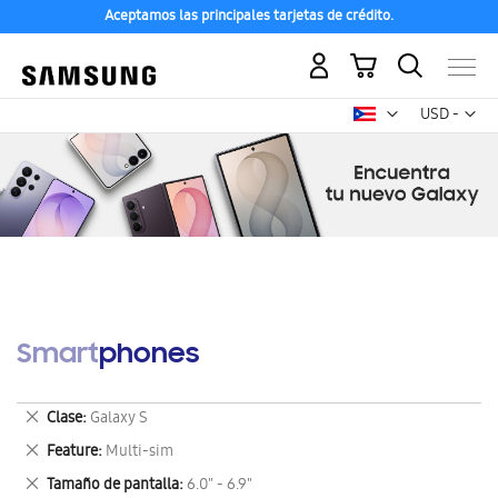
Aceptamos las principales tarjetas de crédito.
Mi carrito
Mon
USD -
dólar
estadounid
Smartphones
Eliminar
Clase
Galaxy S
este
Eliminar
Feature
Multi-sim
artículo
este
Eliminar
Tamaño de pantalla
6.0" - 6.9"
artículo