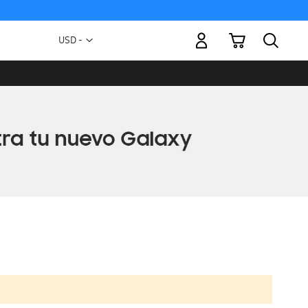
Mi carrito
Moneda
USD -
dólar
estadounidense