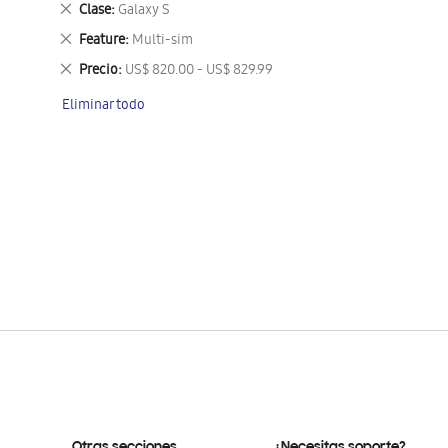
Eliminar
Clase
Galaxy S
este
Eliminar
Feature
Multi-sim
artículo
este
Eliminar
Precio
US$ 820.00 - US$ 829.99
artículo
este
Eliminar todo
artículo
Otras secciones
¿Necesitas soporte?