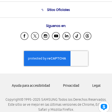
Seguimiento de tu pedido
Soporte telefónico
Sitios Oficiales
Condiciones de Compra
Soporte vía eMail
Preguntas Frecuentes
Samsung Costa Rica
Síguenos en:
Samsung Ecuador
Samsung El Salvador
Samsung Guatemala
Samsung Honduras
Samsung Nicaragua
Samsung Panamá
Samsung República Dominicana
Samsung Venezuela
Ayuda para accesibilidad
Privacidad
Legal
Copyright© 1995-2025 SAMSUNG Todos los Derechos Reservados.
Este sitio se ve mejor en las últimas versiones de Chrome, Edge,
Safari y Mozilla Firefox.