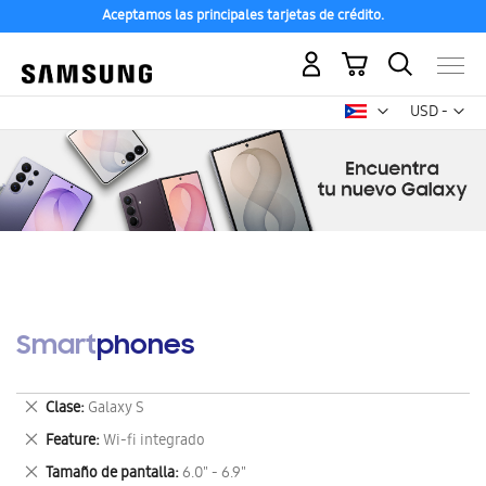
Aceptamos las principales tarjetas de crédito.
Mi carrito
Mon
USD -
dólar
estadounid
Smartphones
Eliminar
Clase
Galaxy S
este
Eliminar
Feature
Wi-fi integrado
artículo
este
Eliminar
Tamaño de pantalla
6.0" - 6.9"
artículo