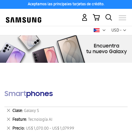
Aceptamos las principales tarjetas de crédito.
Mi carrito
Mon
USD -
dólar
estadounid
Smartphones
Eliminar
Clase
Galaxy S
este
Eliminar
Feature
Tecnología AI
artículo
este
Eliminar
Precio
US$ 1,070.00 - US$ 1,079.99
artículo