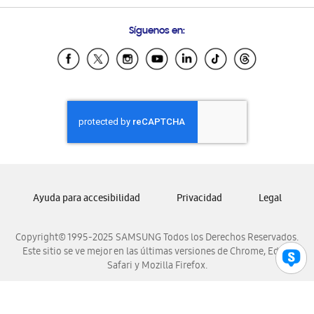
Preguntas Frecuentes
Samsung Costa Rica
Síguenos en:
Samsung Ecuador
Samsung El Salvador
Samsung Guatemala
Samsung Honduras
Samsung Nicaragua
Samsung Panamá
Samsung República Dominicana
Samsung Venezuela
Ayuda para accesibilidad
Privacidad
Legal
Copyright© 1995-2025 SAMSUNG Todos los Derechos Reservados.
Este sitio se ve mejor en las últimas versiones de Chrome, Edge,
Safari y Mozilla Firefox.