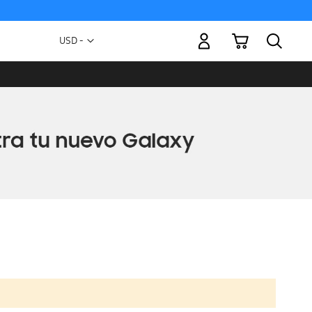
Mi carrito
Moneda
USD -
dólar
estadounidense