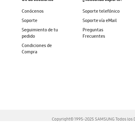
Conócenos
Soporte telefónico
Soporte
Soporte vía eMail
Seguimiento de tu
Preguntas
pedido
Frecuentes
Condiciones de
Compra
Copyright© 1995-2025 SAMSUNG Todos los D
Este sitio se ve mejor en las últimas versiones de Chrome