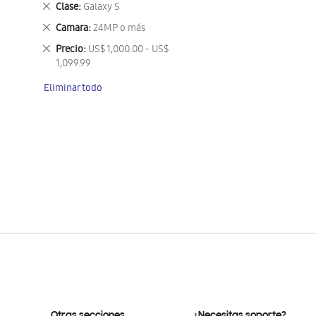
Eliminar
Clase
Galaxy S
este
Eliminar
Camara
24MP o más
artículo
este
Eliminar
Precio
US$ 1,000.00 - US$
artículo
este
1,099.99
artículo
Eliminar todo
Otras secciones
¿Necesitas soporte?