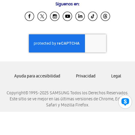
Síguenos en:
Samsung Ecuador
Samsung El Salvador
Samsung Guatemala
Samsung Honduras
Samsung Nicaragua
Samsung Panamá
Samsung República Dominicana
Samsung Venezuela
Ayuda para accesibilidad
Privacidad
Legal
Copyright© 1995-2025 SAMSUNG Todos los Derechos Reservados.
Este sitio se ve mejor en las últimas versiones de Chrome, Edge,
Safari y Mozilla Firefox.