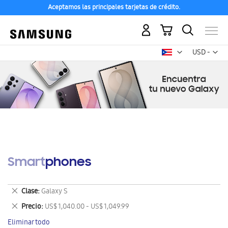
Aceptamos las principales tarjetas de crédito.
Mi carrito
Mon
USD -
dólar
estadounid
Smartphones
Eliminar
Clase
Galaxy S
este
Eliminar
Precio
US$ 1,040.00 - US$ 1,049.99
artículo
este
Eliminar todo
artículo