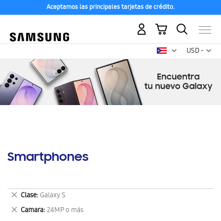
Aceptamos las principales tarjetas de crédito.
Mi carrito
Mon
USD -
dólar
estadounid
Smartphones
Eliminar
Clase
Galaxy S
este
Eliminar
Camara
24MP o más
artículo
este