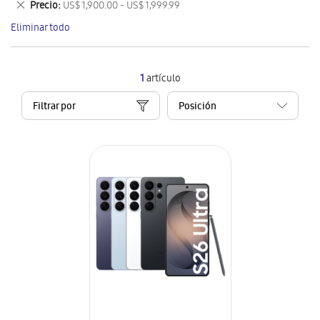
Eliminar
Precio
US$ 1,900.00 - US$ 1,999.99
artículo
este
Eliminar todo
artículo
1
artículo
Filtrar por