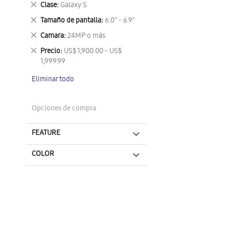
Eliminar
Clase
Galaxy S
este
Eliminar
Tamaño de pantalla
6.0" - 6.9"
artículo
este
Eliminar
Camara
24MP o más
artículo
este
Eliminar
Precio
US$ 1,900.00 - US$
artículo
este
1,999.99
artículo
Eliminar todo
Opciones de compra
FEATURE
COLOR