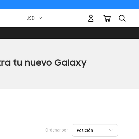
Mi carrito
Moneda
USD -
dólar
estadounidense
Ordenar por