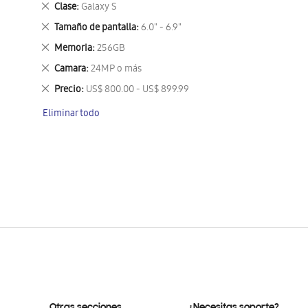
Eliminar
Clase
Galaxy S
este
Eliminar
Tamaño de pantalla
6.0" - 6.9"
artículo
este
Eliminar
Memoria
256GB
artículo
este
Eliminar
Camara
24MP o más
artículo
este
Eliminar
Precio
US$ 800.00 - US$ 899.99
artículo
este
Eliminar todo
artículo
Otras secciones
¿Necesitas soporte?