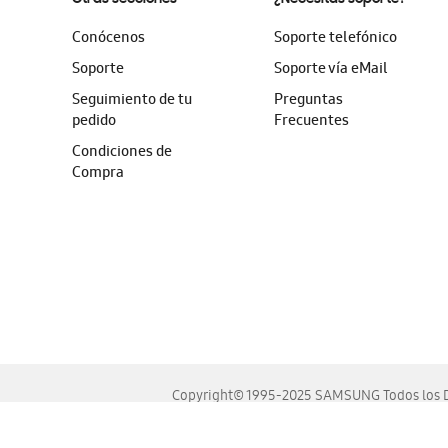
Conócenos
Soporte telefónico
Soporte
Soporte vía eMail
Seguimiento de tu
Preguntas
pedido
Frecuentes
Condiciones de
Compra
Copyright© 1995-2025 SAMSUNG Todos los D
Este sitio se ve mejor en las últimas versiones de Chrome