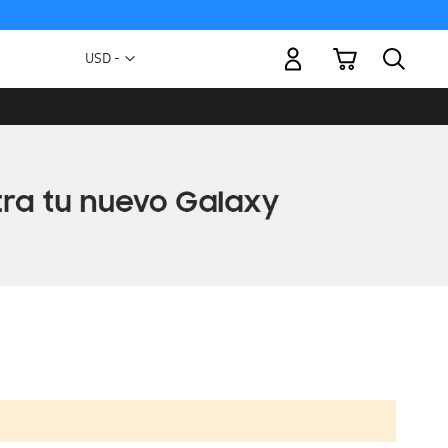
Mi carrito
Moneda
USD -
dólar
estadounidense