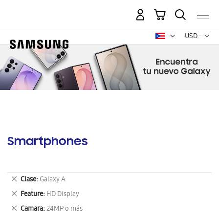
Mi carrito
Mon
USD -
dólar
estadounid
Smartphones
Eliminar
Clase
Galaxy A
este
Eliminar
Feature
HD Display
artículo
este
Eliminar
Camara
24MP o más
artículo
este