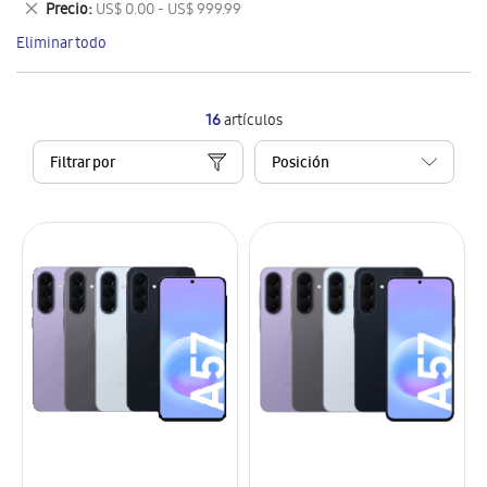
Eliminar
Precio
US$ 0.00 - US$ 999.99
artículo
este
Eliminar todo
artículo
16
artículos
Filtrar por