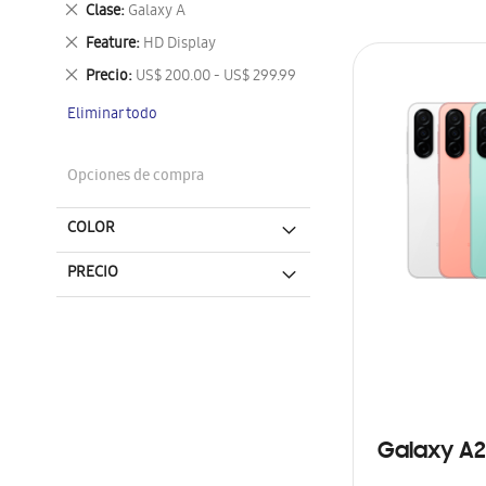
Eliminar
Clase
Galaxy A
este
Eliminar
Feature
HD Display
artículo
este
Eliminar
Precio
US$ 200.00 - US$ 299.99
artículo
este
Eliminar todo
artículo
Opciones de compra
COLOR
PRECIO
Galaxy A2