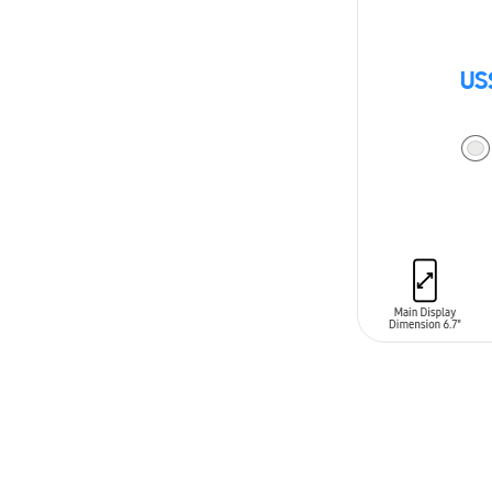
US
AÑADIR AL C