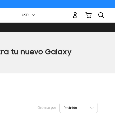
Mi carrito
Moneda
USD -
dólar
estadounidense
Ordenar por